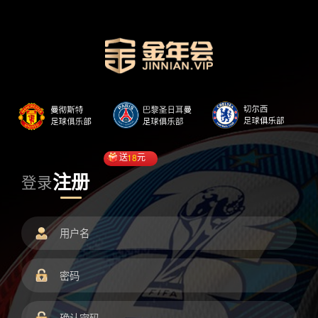
送
18
元
注册
登录